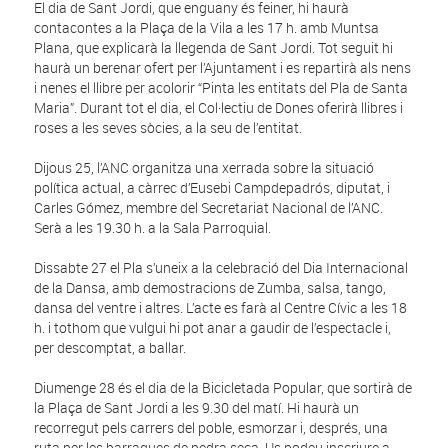
El dia de Sant Jordi, que enguany és feiner, hi haurà
contacontes a la Plaça de la Vila a les 17 h. amb Muntsa
Plana, que explicarà la llegenda de Sant Jordi. Tot seguit hi
haurà un berenar ofert per l’Ajuntament i es repartirà als nens
i nenes el llibre per acolorir “Pinta les entitats del Pla de Santa
Maria”. Durant tot el dia, el Col·lectiu de Dones oferirà llibres i
roses a les seves sòcies, a la seu de l’entitat.
Dijous 25, l’ANC organitza una xerrada sobre la situació
política actual, a càrrec d’Eusebi Campdepadrós, diputat, i
Carles Gómez, membre del Secretariat Nacional de l’ANC.
Serà a les 19.30 h. a la Sala Parroquial.
Dissabte 27 el Pla s’uneix a la celebració del Dia Internacional
de la Dansa, amb demostracions de Zumba, salsa, tango,
dansa del ventre i altres. L’acte es farà al Centre Cívic a les 18
h. i tothom que vulgui hi pot anar a gaudir de l’espectacle i,
per descomptat, a ballar.
Diumenge 28 és el dia de la Bicicletada Popular, que sortirà de
la Plaça de Sant Jordi a les 9.30 del matí. Hi haurà un
recorregut pels carrers del poble, esmorzar i, després, una
ruta per les barraques de pedra seca. Us podeu inscriure a