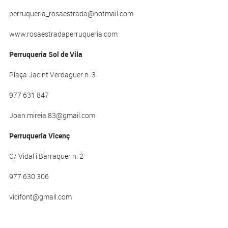
perruqueria_rosaestrada@hotmail.com
www.rosaestradaperruqueria.com
Perruqueria Sol de Vila
Plaça Jacint Verdaguer n. 3
977 631 847
Joan.mireia.83@gmail.com
Perruqueria Vicenç
C/ Vidal i Barraquer n. 2
977 630 306
vicifont@gmail.com