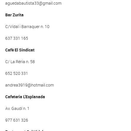
aguedabautista33@gmail.com
Bar Zurita
C/Vidal i Barraquer n. 10
637 331 165
Cafè El Sindicat
C/ La Réria n. 58
652 520 331
andrea3919@hotmail.com
Cafeteria L'Esplanada
Av. Gaudí n. 1
977 631 326