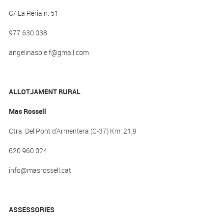
C/ La Réria n. 51
977 630 038
angelinasole.f@gmail.com
ALLOTJAMENT RURAL
Mas Rossell
Ctra. Del Pont d'Armentera (C-37) Km. 21,9
620 960 024
info@masrossell.cat
ASSESSORIES