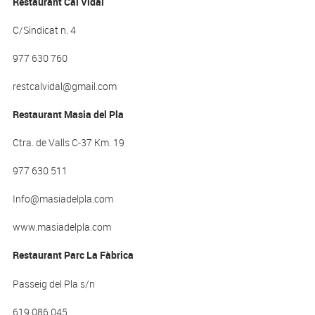
Restaurant Cal Vidal
C/Sindicat n. 4
977 630 760
restcalvidal@gmail.com
Restaurant Masia del Pla
Ctra. de Valls C-37 Km. 19
977 630 511
Info@masiadelpla.com
www.masiadelpla.com
Restaurant Parc La
Fàbrica
Passeig del Pla s/n
619 086 045