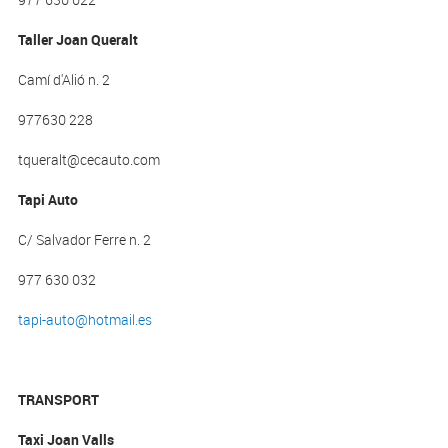
Taller Joan Queralt
Camí d'Alió n. 2
977630 228
tqueralt@cecauto.com
Tapi Auto
C/ Salvador Ferre n. 2
977 630 032
tapi-auto@hotmail.es
TRANSPORT
Taxi Joan Valls