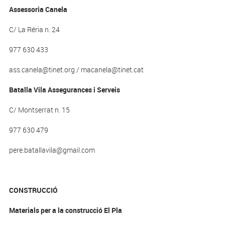
Assessoria Canela
C/ La Réria n. 24
977 630 433
ass.canela@tinet.org / macanela@tinet.cat
Batalla Vila Assegurances i Serveis
C/ Montserrat n. 15
977 630 479
pere.batallavila@gmail.com
CONSTRUCCIÓ
Materials per a la construcció El Pla