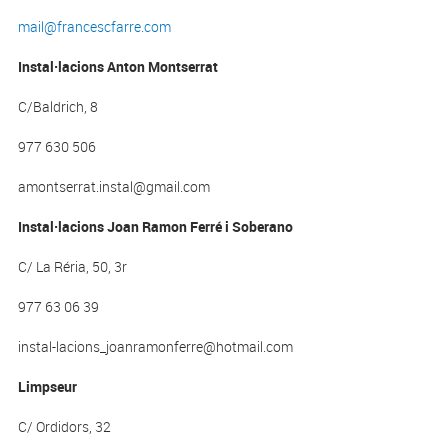
mail@francescfarre.com
Instal·lacions Anton Montserrat
C/Baldrich, 8
977 630 506
amontserrat.instal@gmail.com
Instal·lacions Joan Ramon Ferré i Soberano
C/ La Réria, 50, 3r
977 63 06 39
instal-lacions_joanramonferre@hotmail.com
Limpseur
C/ Ordidors, 32