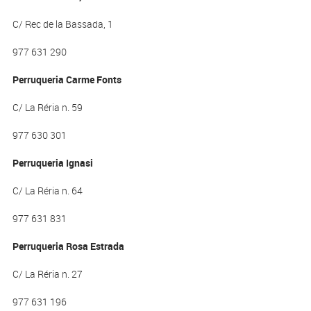
C/ Rec de la Bassada, 1
977 631 290
Perruqueria Carme Fonts
C/ La Réria n. 59
977 630 301
Perruqueria Ignasi
C/ La Réria n. 64
977 631 831
Perruqueria Rosa Estrada
C/ La Réria n. 27
977 631 196