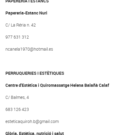
PAPERERIA I ESTANCS
Papereria-Estanc Nuri
C/ La Réria n. 42
977 631 312
ncanela1970@hotmail.es
PERRUQUERIES I ESTÈTIQUES
Centre d'Estètica i Quiromassatge Helena Balañà Calaf
C/ Balmes, 4
683 126 423
esteticaquiroh.b@gmail.com
Glòria. Estètica, nutrició i salut