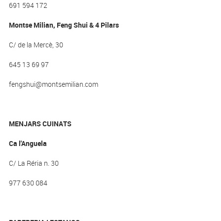
691 594 172
Montse Milian, Feng Shui & 4 Pilars
C/ de la Mercè, 30
645 13 69 97
fengshui@montsemilian.com
MENJARS CUINATS
Ca l'Anguela
C/ La Réria n. 30
977 630 084