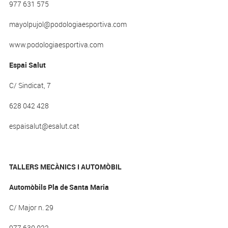
977 631 575
mayolpujol@podologiaesportiva.com
www.podologiaesportiva.com
Espai Salut
C/ Sindicat, 7
628 042 428
espaisalut@esalut.cat
TALLERS MECÀNICS I AUTOMÒBIL
Automòbils Pla de Santa Maria
C/ Major n. 29
977 630 022