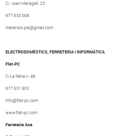
C/ Joan Maragall, 25
977 630 008
materials.pla@gmail.com
ELECTRODOMÈSTICS, FERRETERIA I INFORMÀTICA
Flat-PC
C/La Réria n. 48
977 631 903
info@flat-pc.com
www.flat-pc.com
Ferreteria Ana