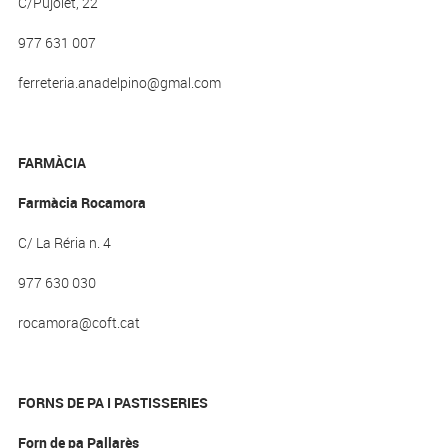
C/Pujolet, 22
977 631 007
ferreteria.anadelpino@gmal.com
FARMÀCIA
Farmàcia Rocamora
C/ La Réria n. 4
977 630 030
rocamora@coft.cat
FORNS DE PA I PASTISSERIES
Forn de pa Pallarès