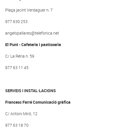
Plaça jacint Verdaguer n. 7
977 630 253
angelspallares@telefonica.net
El Punt - Cafeteria i pastisseria
C/ La Réria n. 59
977 63 11 45
SERVEIS I INSTAL·LACIONS
Francesc Farré Comunicació gràfica
C/ Antoni Miró, 12
977 63 18 70