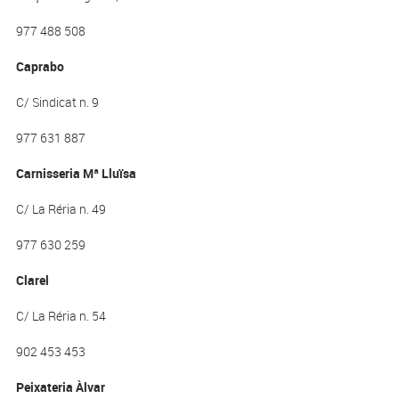
977 488 508
Caprabo
C/ Sindicat n. 9
977 631 887
Carnisseria Mª Lluïsa
C/ La Réria n. 49
977 630 259
Clarel
C/ La Réria n. 54
902 453 453
Peixateria Àlvar