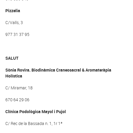
Pizzelia
C/Valls, 3
977 31 37 95
SALUT
Sònia Rovira. Biodinàmica Craneosacral & Aromateràpia
Holística
C/ Miramar, 18
670 64 29 06
Clínica Podològica Mayol i Pujol
C/ Rec de la Bassada n. 1, 1r 1ª