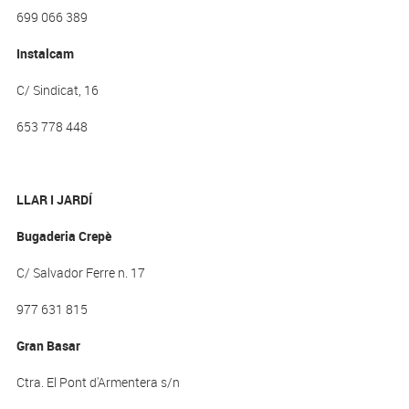
699 066 389
Instalcam
C/ Sindicat, 16
653 778 448
LLAR I JARDÍ
Bugaderia Crepè
C/ Salvador Ferre n. 17
977 631 815
Gran Basar
Ctra. El Pont d'Armentera s/n