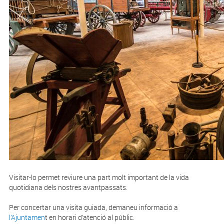
Visitar-lo permet reviure una part molt important de la vida
quotidiana dels nostres avantpassats.
Per concertar una visita guiada, demaneu informació a
l’Ajuntamen
t en horari d’atenció al públic.