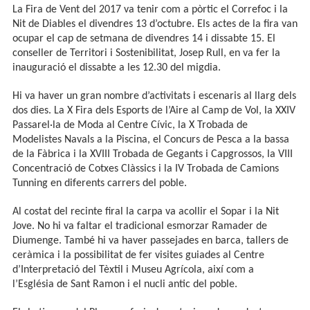
La Fira de Vent del 2017 va tenir com a pòrtic el Correfoc i la
Nit de Diables el divendres 13 d’octubre. Els actes de la fira van
ocupar el cap de setmana de divendres 14 i dissabte 15. El
conseller de Territori i Sostenibilitat, Josep Rull, en va fer la
inauguració el dissabte a les 12.30 del migdia.
Hi va haver un gran nombre d’activitats i escenaris al llarg dels
dos dies. La X Fira dels Esports de l’Aire al Camp de Vol, la XXIV
Passarel·la de Moda al Centre Cívic, la X Trobada de
Modelistes Navals a la Piscina, el Concurs de Pesca a la bassa
de la Fàbrica i la XVIII Trobada de Gegants i Capgrossos, la VIII
Concentració de Cotxes Clàssics i la IV Trobada de Camions
Tunning en diferents carrers del poble.
Al costat del recinte firal la carpa va acollir el Sopar i la Nit
Jove. No hi va faltar el tradicional esmorzar Ramader de
Diumenge. També hi va haver passejades en barca, tallers de
ceràmica i la possibilitat de fer visites guiades al Centre
d’Interpretació del Tèxtil i Museu Agrícola, així com a
l’Església de Sant Ramon i el nucli antic del poble.