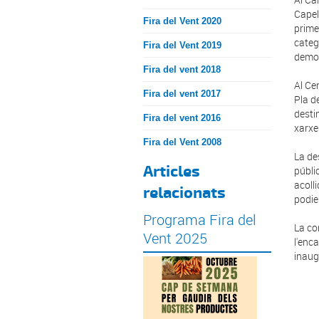
Capell
Fira del Vent 2020
prime
categ
Fira del Vent 2019
demos
Fira del vent 2018
Al Cen
Fira del vent 2017
Pla d
desti
Fira del vent 2016
xarxe
Fira del Vent 2008
La de
Articles
públi
acoll
relacionats
podien
Programa Fira del
La co
Vent 2025
l'enc
inaug