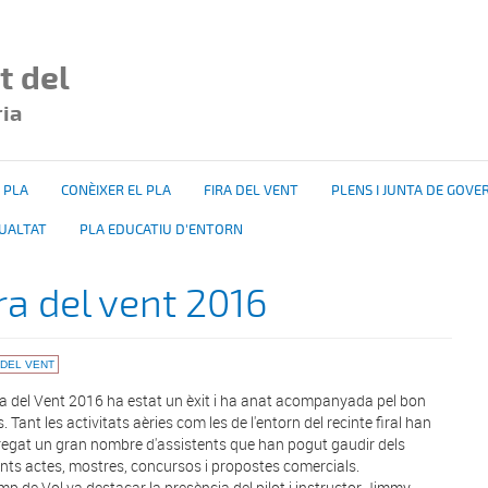
t del
ria
 PLA
CONÈIXER EL PLA
FIRA DEL VENT
PLENS I JUNTA DE GOVE
GUALTAT
PLA EDUCATIU D'ENTORN
ra del vent 2016
 DEL VENT
ra del Vent 2016 ha estat un èxit i ha anat acompanyada pel bon
 Tant les activitats aèries com les de l'entorn del recinte firal han
egat un gran nombre d'assistents que han pogut gaudir dels
ents actes, mostres, concursos i propostes comercials.
mp de Vol va destacar la presència del pilot i instructor Jimmy