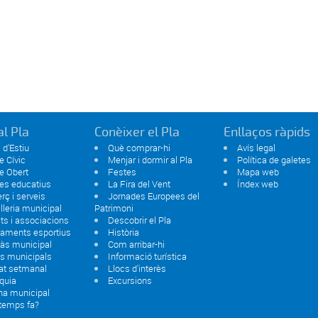
al Pla
Conèixer el Pla
Enllaços ràpids
 d'Estiu
Què comprar-hi
Avís legal
e Cívic
Menjar i dormir al Pla
Política de galetes
e Obert
Festes
Mapa web
es educatius
La Fira del Vent
Índex web
ç i serveis
Jornades Europees del
lleria municipal
Patrimoni
ats i associacions
Descobrir el Pla
paments esportius
Història
às municipal
Com arribar-hi
s municipals
Informació turística
at setmanal
Llocs d'interès
quia
Excursions
na municipal
 temps fa?