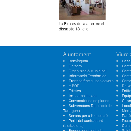
La Fira es durà a terme el
dissabte 18 i el d
Ajuntament
Viure 
Benvinguda
Casal
On som
Centr
Organització Municipal
Centr
Informació Econòmica
Centr
Transparència i bon govern
Comer
e-BOP
Deixa
Edictes
Entit
Impostos i taxes
Equi
Convocatòries de places
Gimn
Subvencions Diputació de
Local
Tarragona
Merc
Serveis per a l'ocupació
Parrò
Perfil del contractant
Pisci
(Licitacions)
Quin
Beques per a estudis
Salut