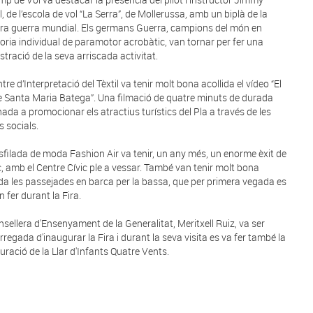
, de l’escola de vol “La Serra”, de Mollerussa, amb un biplà de la
ra guerra mundial. Els germans Guerra, campions del món en
oria individual de paramotor acrobàtic, van tornar per fer una
tració de la seva arriscada activitat.
tre d’Interpretació del Tèxtil va tenir molt bona acollida el vídeo “El
e Santa Maria Batega”. Una filmació de quatre minuts de durada
nada a promocionar els atractius turístics del Pla a través de les
s socials.
sfilada de moda Fashion Air va tenir, un any més, un enorme èxit de
c, amb el Centre Cívic ple a vessar. També van tenir molt bona
ida les passejades en barca per la bassa, que per primera vegada es
 fer durant la Fira.
nsellera d'Ensenyament de la Generalitat, Meritxell Ruiz, va ser
arregada d'inaugurar la Fira i durant la seva visita es va fer també la
uració de la Llar d'Infants Quatre Vents.