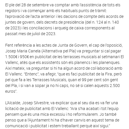
El ple del 28 de setembre va comptar amb l’assistència de tots els
regidors i va començar amb els habituals punts de tràmit:
l’aprovació de l’acta anterior i les dacions de compte dels acords de
juntes de govern, dels decrets de presidència (del n. 124 al n. 140
de 2023) i les conciliacions i arqueig de caixa corresponents al
passat mes de juliol de 2023.
Fent referència a les actes de Junta de Govern, el cap de l’oposició,
Josep Maria Canela (Alternativa pel Pla) va preguntar si cal pagar
1.500€ i 950€ en publicitat de les terrasses musicals al setmanari El
Vallenc, atès que els assistents són els planencs i les planenques.
Així mateix, va preguntar si hi ha algun acord de col·laboració amb
El Vallenc. “Entenc”, va afegir, “que es faci publicitat de la Fira, però
pel que fa a les Terrasses Musicals, quan el 99 per cent són gent
del Pla, i si van a sopar ja no hi caps, no sé si calen aquests 2.500
euros”.
L’Alcalde, Josep Silvestre, va explicar que al seu dia es va fer una
licitació de publicitat amb El Vallenc: “Ara s’ha acabat i tot l’equip
pensem que és una mica excessiu i ho reformularem. Jo també
penso que a l’Ajuntament hi ha d’haver canvis en aquest tema de
comunicació i publicitat i estem treballant perquè així sigui.”