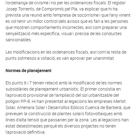
l’ordenança de civisme i no per les ordenances fiscals. El regidor
Josep Torrents, de Compromís pel Pla, va explicar que hi ha
prevista una reunió amb l’empresa de socorrisme i que l’any vinent
es vol tenir un millor control dels avisos que es fan a les persones
que mostren comportaments incorrectes, així com preparar una
senyalització més específica, visual i precisa de les conductes
sancionables.
Les modificacions en les ordenances fiscals, així com la resta de
punts sotmesos a votació, es van aprovar per unanimitat.
Normes de planejament
Els punts 6 i 7 tenien relació amb la modificació de les normes
subsidiàries de planejament urbanístic. El primer consistia en
l’aprovació provisional de l’ampliació del sol urbanitzable del
polígon PP-8. Hi han presentat al·legacions les empreses Merlot
Solar, Amenara Solar i Desarrollos Eólicos Cuenca de Barberá, que
preveuen la construcció de plantes solars fotovoltaiques amb
línies d’alta tensió que passarien per la zona. Les al·legacions han
estat desestimades perquè els diversos projectes no tenen
l’aprovació definitiva.