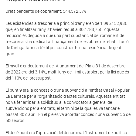
Drets pendents de cobrament: 544.572,37€
Les existències a tresoreria a principi d’any eren de 1.996.152,98€
que, en finalitzar l’any, s’havien reduït a 302.783,75€. Aquesta
reducció és deguda a que una part substancial del romanent de
tresoreria s’ha dedicat al finançament de les obres de rehabilitació
de l’antiga fàbrica tèxtil per construir-hi una residència de gent
gran.
El nivell d’endeutament de l’Ajuntament del Pla a 31 de desembre
de 2022 era del 3,14%, molt lluny del límit establert per la llei que és
del 110% del pressupost.
El punt 9 era la concessió d’una subvenció a l’entitat Casal Popular
La Barraca per a l’organització d’actes culturals. Aquesta entitat
no va fer arribar la sol·licitud a la convocatòria general de
subvencions per a entitats, el termini de la qual es va tancar el
passat 30 d’abril. En el ple es va acordar concedir una subvenció de
500 euros.
El desè punt era l’aprovació del denominat “Instrument de política