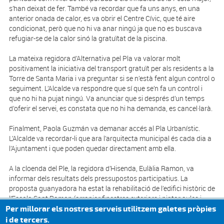
s’han deixat de fer. També va recordar que fa uns anys, en una
anterior onada de calor, es va obrir el Centre Cívic, que té aire
condicionat, però que no hi va anar ningú ja que no es buscava
refugiar-se de la calor sinó la gratuïtat de la piscina.
La mateixa regidora d’Alternativa pel Pla va valorar molt
positivament la iniciativa del transport gratuït per als residents a la
Torre de Santa Maria i va preguntar si se n’està fent algun control o
seguiment. L’Alcalde va respondre que sí que se’n fa un control i
que no hi ha pujat ningú. Va anunciar que si després d’un temps
d’oferir el servei, es constata que no hi ha demanda, es cancel·larà.
Finalment, Paola Guzmán va demanar accés al Pla Urbanístic.
L’Alcalde va recordar-li que ara l’arquitecta municipal és cada dia a
l’Ajuntament i que poden quedar directament amb ella.
A la cloenda del Ple, la regidora d’Hisenda, Eulàlia Ramon, va
informar dels resultats dels pressupostos participatius. La
proposta guanyadora ha estat la rehabilitació de l’edifici històric de
l’Escola Sant Ramon (arranjar finestres exteriors i pintar aules i
despatxos), amb un total de 50 vots.
Per millorar els nostres serveis utilitzem galetes pròpies
i de tercers.