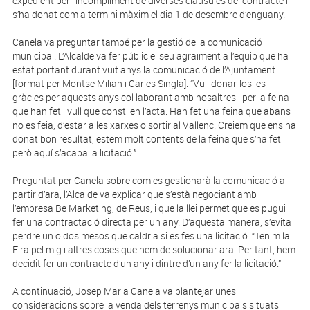
expedient per l’incompliment de diverses clàusules del contracte i
s’ha donat com a termini màxim el dia 1 de desembre d’enguany.
Canela va preguntar també per la gestió de la comunicació
municipal. L’Alcalde va fer públic el seu agraïment a l’equip que ha
estat portant durant vuit anys la comunicació de l’Ajuntament
[format per Montse Milian i Carles Singla]. “Vull donar-los les
gràcies per aquests anys col·laborant amb nosaltres i per la feina
que han fet i vull que consti en l’acta. Han fet una feina que abans
no es feia, d’estar a les xarxes o sortir al Vallenc. Creiem que ens ha
donat bon resultat, estem molt contents de la feina que s’ha fet
però aquí s’acaba la licitació.”
Preguntat per Canela sobre com es gestionarà la comunicació a
partir d’ara, l’Alcalde va explicar que s’està negociant amb
l’empresa Be Marketing, de Reus, i que la llei permet que es pugui
fer una contractació directa per un any. D’aquesta manera, s’evita
perdre un o dos mesos que caldria si es fes una licitació. “Tenim la
Fira pel mig i altres coses que hem de solucionar ara. Per tant, hem
decidit fer un contracte d’un any i dintre d’un any fer la licitació.”
A continuació, Josep Maria Canela va plantejar unes
consideracions sobre la venda dels terrenys municipals situats