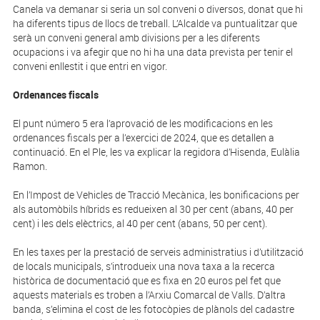
Canela va demanar si seria un sol conveni o diversos, donat que hi
ha diferents tipus de llocs de treball. L’Alcalde va puntualitzar que
serà un conveni general amb divisions per a les diferents
ocupacions i va afegir que no hi ha una data prevista per tenir el
conveni enllestit i que entri en vigor.
Ordenances fiscals
El punt número 5 era l’aprovació de les modificacions en les
ordenances fiscals per a l’exercici de 2024, que es detallen a
continuació. En el Ple, les va explicar la regidora d’Hisenda, Eulàlia
Ramon.
En l’Impost de Vehicles de Tracció Mecànica, les bonificacions per
als automòbils híbrids es redueixen al 30 per cent (abans, 40 per
cent) i les dels elèctrics, al 40 per cent (abans, 50 per cent).
En les taxes per la prestació de serveis administratius i d’utilització
de locals municipals, s’introdueix una nova taxa a la recerca
històrica de documentació que es fixa en 20 euros pel fet que
aquests materials es troben a l’Arxiu Comarcal de Valls. D’altra
banda, s’elimina el cost de les fotocòpies de plànols del cadastre