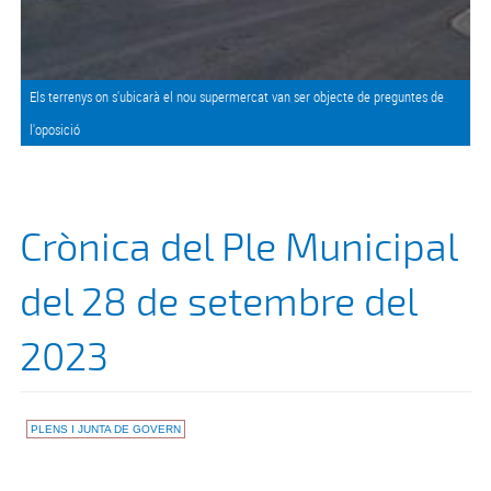
Els terrenys on s'ubicarà el nou supermercat van ser objecte de preguntes de
l'oposició
Crònica del Ple Municipal
del 28 de setembre del
2023
PLENS I JUNTA DE GOVERN