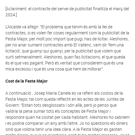
[Aclariment: el contracte del servei de publicitat finalitza el març del
2024.]
L’Alcalde va afegir: “El problema que tenim és amb la llei de
contractes, si es volen fer coses regularment com la publicitat de la
Festa Major, per molt poc import que pugi, has de licitar. Aleshores,
per no anar sumant contractes amb El Vallenc, vam dir ‘fem una
licitació’, que guanyi qui guanyi, per la publicitat que volem que
surti setmanalment. Aleshores, quan fas licitacions, el que queda
és el que vas pagant. Però és veritat que considerem que és una
mica excessiu i que és una cosa que hem de millorar”.
Cost de la Festa Major
A continuació , Josep Maria Canela es va referir als costos de la
Festa Major, tal com queda reflectit en les actes de les Juntes de
Govern: “Estan tots desglossats i són allà, però jo penso que
valdria la pena sumar tots els conceptes de Festa Major i
respondre quan ha costat per cada habitant. Aleshores ho sabríem
i es podria comparar un any amb l’altre. Jo no qüestiono els diners
sinó que voldria tenir una idea clara. A la Festa Major es gasten