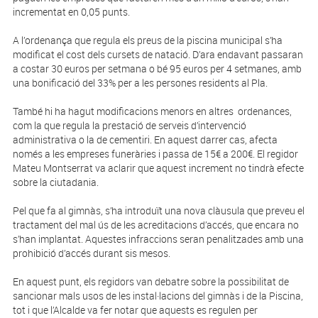
incrementat en 0,05 punts.
A l’ordenança que regula els preus de la piscina municipal s’ha
modificat el cost dels cursets de natació. D’ara endavant passaran
a costar 30 euros per setmana o bé 95 euros per 4 setmanes, amb
una bonificació del 33% per a les persones residents al Pla.
També hi ha hagut modificacions menors en altres ordenances,
com la que regula la prestació de serveis d’intervenció
administrativa o la de cementiri. En aquest darrer cas, afecta
només a les empreses funeràries i passa de 15€ a 200€. El regidor
Mateu Montserrat va aclarir que aquest increment no tindrà efecte
sobre la ciutadania.
Pel que fa al gimnàs, s’ha introduït una nova clàusula que preveu el
tractament del mal ús de les acreditacions d’accés, que encara no
s’han implantat. Aquestes infraccions seran penalitzades amb una
prohibició d’accés durant sis mesos.
En aquest punt, els regidors van debatre sobre la possibilitat de
sancionar mals usos de les instal·lacions del gimnàs i de la Piscina,
tot i que l’Alcalde va fer notar que aquests es regulen per