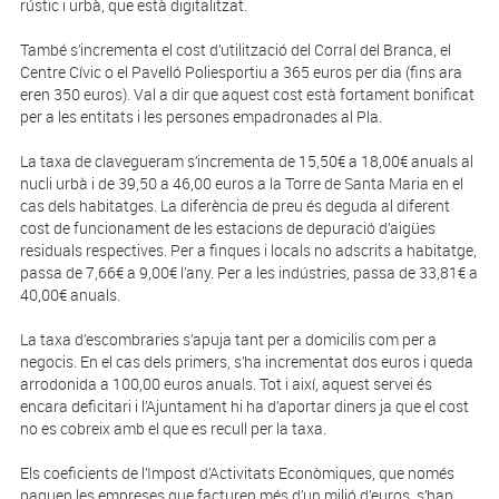
rústic i urbà, que està digitalitzat.
També s’incrementa el cost d’utilització del Corral del Branca, el
Centre Cívic o el Pavelló Poliesportiu a 365 euros per dia (fins ara
eren 350 euros). Val a dir que aquest cost està fortament bonificat
per a les entitats i les persones empadronades al Pla.
La taxa de clavegueram s’incrementa de 15,50€ a 18,00€ anuals al
nucli urbà i de 39,50 a 46,00 euros a la Torre de Santa Maria en el
cas dels habitatges. La diferència de preu és deguda al diferent
cost de funcionament de les estacions de depuració d’aigües
residuals respectives. Per a finques i locals no adscrits a habitatge,
passa de 7,66€ a 9,00€ l’any. Per a les indústries, passa de 33,81€ a
40,00€ anuals.
La taxa d’escombraries s’apuja tant per a domicilis com per a
negocis. En el cas dels primers, s’ha incrementat dos euros i queda
arrodonida a 100,00 euros anuals. Tot i així, aquest servei és
encara deficitari i l’Ajuntament hi ha d’aportar diners ja que el cost
no es cobreix amb el que es recull per la taxa.
Els coeficients de l’Impost d’Activitats Econòmiques, que només
paguen les empreses que facturen més d’un milió d’euros, s’han