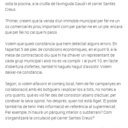
sota la piscina, a la cruïlla de l’avinguda Gaudí i el carrer Santes
Creus:
“Primer, creiem que la venda d’un immoble municipal per fer-ne un
ús comercial és prou important com per parlar-ne en un ple, encara
que per llei no cal que hi passi.
Volem que quedi constància que hem detectat alguns errors. En
l’apartat 5 del plec de condicions econòmiques, en el punt 9, a la
mesa de contractació diu que hi ha d’haver un representant de
cada grup municipal i això no es va complir. I al punt 10, en l’acte
d’obertura d’ofertes, també hi hagués hagut d’assistir. Volem
deixar-ne constància.
Segon, si volem afavorir el comerç local, hem de fer campanyes en
col·laboració amb els botiguers i explicar-los a tots, no només a
uns quants, què es vol fer des del consistori abans d’actuar, per
conèixer la seva opinió. No després, quan tot està lligat. El poble
també ha de tenir més informació en referència al supermercat.
Per exemple, hi haurà un pàrquing interior o subterrani? Com
s’organitzarà la circulació pel carrer Santes Creus?”