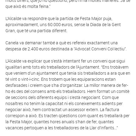
molts diners, que jo no qüestiono, però hi ha moltes maneres. Ja sé
que això és molta feina.”
L’Alcalde va respondre que la partida de Festa Major puja,
aproximadament, uns 60.000 euros, sense la Diada de la Gent
Gran, que té una partida diferent.
Canela va demanar també a què es refereix exactament una
despesa de 2.400 euros destinada a “Advocat Conveni Col·lectiu”.
L’Alcalde va explicar que s’està intentant fer un conveni que sigui
igualitari amb tots els treballadors de l’Ajuntament. “Ens trobàvem
que veníem d’un ajuntament que tenia sis treballadors a ara que en
té vint o vint-i-cinc. Ens trobem que les equiparacions estan
desfasades i creiem que s’ha d’organitzar. La millor manera de fer-
ho és des del consens amb els treballadors. Hem format un comitè
de seccions dels diferents equips i s’està negociant. Com que
nosaltres no tenim la capacitat ni els coneixements adients per
negociar això, hem contractat un assessor extern. La factura
correspon a això. Es tracten qüestions com quant es treballarà per
la Festa Major, quantes hores anuals s’han de fer, quantes
vacances pertoquen a les treballadores de la Llar d’Infants...”