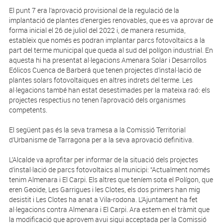
El punt 7 era l’aprovació provisional de la regulació de la
implantació de plantes d’energies renovables, que es va aprovar de
forma inicial el 26 de juliol del 2022 i, de manera resumida,
estableix que només es podran implantar parcs fotovoltaics a la
part del terme municipal que queda al sud del polígon industrial. En
aquesta hi ha presentat al·legacions Amenara Solar i Desarrollos
Eólicos Cuenca de Barberá que tenen projectes d’instal·lació de
plantes solars fotovoltaiques en altres indrets del terme. Les
al·legacions també han estat desestimades per la mateixa raó: els
projectes respectius no tenen l’aprovació dels organismes
competents.
El següent pas és la seva tramesa a la Comissió Territorial
d’Urbanisme de Tarragona per a la seva aprovació definitiva.
L’Alcalde va aprofitar per informar de la situació dels projectes
d’instal·lació de parcs fotovoltaics al municipi: “Actualment només
tenim Almenara i El Carpi. Els altres que teníem sota el Polígon, que
eren Geoide, Les Garrigues i les Clotes, els dos primers han mig
desistit i Les Clotes ha anat a Vila-rodona. L’Ajuntament ha fet
al·legacions contra Almenara i El Carpi. Ara estem en el tràmit que
la modificació que aprovem avui sigui acceptada per la Comissió