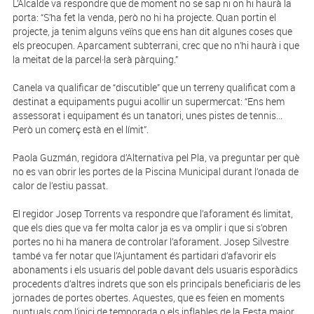
L’Alcalde va respondre que de moment no se sap ni on hi haurà la
porta: “S’ha fet la venda, però no hi ha projecte. Quan portin el
projecte, ja tenim alguns veïns que ens han dit algunes coses que
els preocupen. Aparcament subterrani, crec que no n’hi haurà i que
la meitat de la parcel·la serà pàrquing.”
Canela va qualificar de “discutible” que un terreny qualificat com a
destinat a equipaments pugui acollir un supermercat: “Ens hem
assessorat i equipament és un tanatori, unes pistes de tennis...
Però un comerç està en el límit”.
Paola Guzmán, regidora d’Alternativa pel Pla, va preguntar per què
no es van obrir les portes de la Piscina Municipal durant l’onada de
calor de l’estiu passat.
El regidor Josep Torrents va respondre que l’aforament és limitat,
que els dies que va fer molta calor ja es va omplir i que si s’obren
portes no hi ha manera de controlar l’aforament. Josep Silvestre
també va fer notar que l’Ajuntament és partidari d’afavorir els
abonaments i els usuaris del poble davant dels usuaris esporàdics
procedents d’altres indrets que son els principals beneficiaris de les
jornades de portes obertes. Aquestes, que es feien en moments
puntuals com l’inici de temporada o els inflables de la Festa major,