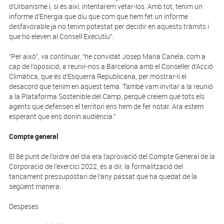
d’Urbanisme i, si és així, intentarem vetar-los. Amb tot, tenim un
informe d’Energia que diu que com que hem fet un informe
desfavorable ja no tenim potestat per decidir en aquests tràmits i
que ho eleven al Consell Executiu”.
“Per això”, va continuar, “he convidat Josep Maria Canela, com a
cap de l’oposició, a reunir-nos a Barcelona amb el Conseller d’Acció
Climàtica, que és d’Esquerra Republicana, per mostrar-li el
desacord que tenim en aquest tema. També vam invitar a la reunió
a la Plataforma Sostenible del Camp, perquè creiem que tots els
agents que defensen el territori ens hem de fer notar. Ara estem
esperant que ens donin audiència.”
Compte general
El 8è punt de l’ordre del dia era l’aprovació del Compte General de la
Corporació de l’exercici 2022, és a dir, la formalització del
tancament pressupostari de l’any passat que ha quedat de la
següent manera:
Despeses