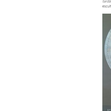
tardà
escult