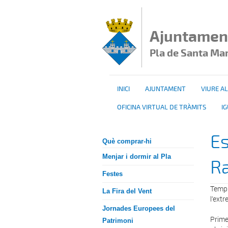
Vés al contingut
Ajuntamen
Pla de Santa Ma
INICI
AJUNTAMENT
VIURE AL
OFICINA VIRTUAL DE TRÀMITS
I
Es
Què comprar-hi
Menjar i dormir al Pla
R
Festes
Templ
La Fira del Vent
l’ext
Jornades Europees del
Prime
Patrimoni