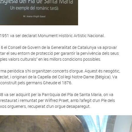
 1951 va ser declarat Monument Històric Artístic Nacional.
16 el Consell de Govern de la Generalitat de Catalunya va aprovar
itar el seu entorn de protecció per garantir la pervivència dels seus
ples valors culturals” en les millors condicions possibles.
rma periòdica s’hi organitzen concerts d’orgue. Aquest és neogòtic,
eclat, i originari de la Capella del Col·legi Notre-Dame (Bèlgica). Va
 construït pels germans Gheude el 1876.
88 va ser adquirit per la Parròquia del Pla de Santa Maria, on va
 restaurat i remuntat per Wilfred Praet, amb l’afegit d’un Ple dels
xos orgueners, recuperat d’un orgue desaparegut.