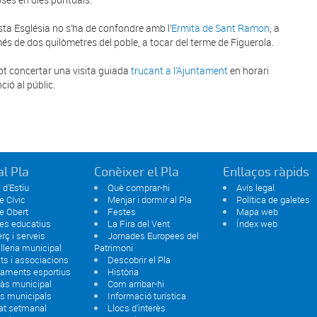
ta Església no s’ha de confondre amb l’
Ermita de Sant Ramon
, a
és de dos quilòmetres del poble, a tocar del terme de Figuerola.
pot concertar una visita guiada
trucant a l’Ajuntament
en horari
ció al públic.
al Pla
Conèixer el Pla
Enllaços ràpids
 d'Estiu
Què comprar-hi
Avís legal
e Cívic
Menjar i dormir al Pla
Política de galetes
e Obert
Festes
Mapa web
es educatius
La Fira del Vent
Índex web
ç i serveis
Jornades Europees del
lleria municipal
Patrimoni
ats i associacions
Descobrir el Pla
paments esportius
Història
às municipal
Com arribar-hi
s municipals
Informació turística
at setmanal
Llocs d'interès