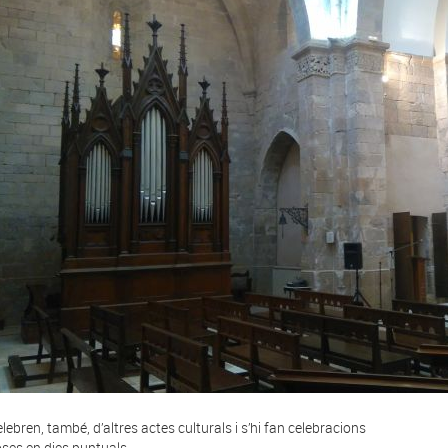
elebren, també, d’altres actes culturals i s’hi fan celebracions
ioses en dies puntuals.