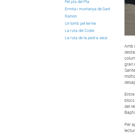
Pel pla del Pla
Ermita i muntanya de Sant
Ramon
Un tomb pel terme
La ruta del Cister
La ruta de la pedra seca
Amb u
desta
colum
gran r
Santes
molts
desap
Entre
blocs
del r
Bapti
Per a
lectur