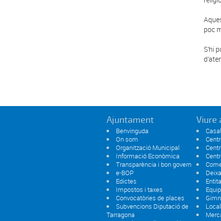
Aques
poc m
S’hi 
d’aten
Ajuntament
Viure 
Benvinguda
Casal
On som
Centr
Organització Municipal
Centr
Informació Econòmica
Centr
Transparència i bon govern
Comer
e-BOP
Deixa
Edictes
Entit
Impostos i taxes
Equi
Convocatòries de places
Gimn
Subvencions Diputació de
Local
Tarragona
Merc