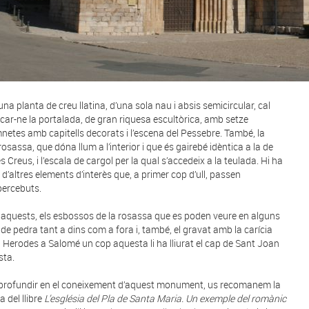
na planta de creu llatina, d’una sola nau i absis semicircular, cal
car-ne la portalada, de gran riquesa escultòrica, amb setze
netes amb capitells decorats i l’escena del Pessebre. També, la
osassa, que dóna llum a l’interior i que és gairebé idèntica a la de
 Creus, i l’escala de cargol per la qual s’accedeix a la teulada. Hi ha
 d’altres elements d’interès que, a primer cop d’ull, passen
ercebuts.
 aquests, els esbossos de la rosassa que es poden veure en alguns
 de pedra tant a dins com a fora i, també, el gravat amb la carícia
ei Herodes a Salomé un cop aquesta li ha lliurat el cap de Sant Joan
sta.
profundir en el coneixement d’aquest monument, us recomanem la
a del llibre
L’església del Pla de Santa Maria. Un exemple del romànic