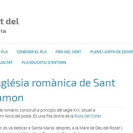
t del
ria
 PLA
CONÈIXER EL PLA
FIRA DEL VENT
PLENS I JUNTA DE GOVE
GUALTAT
PLA EDUCATIU D'ENTORN
glésia romànica de Sant
amon
e romànic construït a principis del segle XIII, situat a
rem Nord del poble. És una fita dintre de la
Ruta del Cister.
r, es va dedicar a Santa Maria; després, a la Mare de Déu del Roser i,