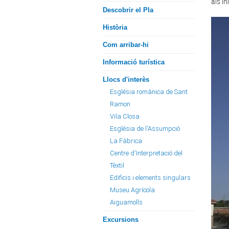
als i
Descobrir el Pla
Història
Com arribar-hi
Informació turística
Llocs d'interès
Església romànica de Sant
Ramon
Vila Closa
Església de l'Assumpció
La Fàbrica
Centre d'Interpretació del
Tèxtil
Edificis i elements singulars
Museu Agrícola
Aiguamolls
Excursions