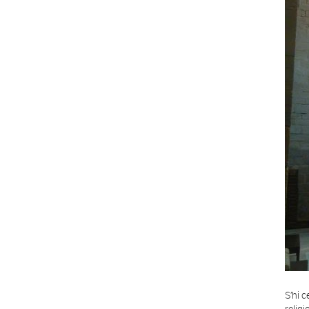
S’hi c
relig