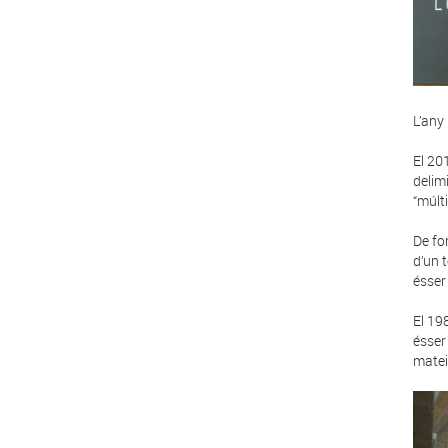
L’any
El 20
delim
“múlti
De fo
d’un t
ésser
El 19
ésser
matei