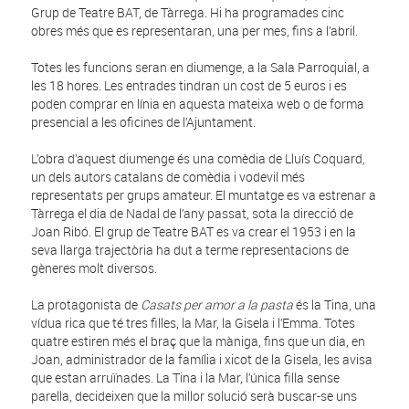
Grup de Teatre BAT, de Tàrrega. Hi ha programades cinc
obres més que es representaran, una per mes, fins a l’abril.
Totes les funcions seran en diumenge, a la Sala Parroquial, a
les 18 hores. Les entrades tindran un cost de 5 euros i es
poden comprar en línia en aquesta mateixa web o de forma
presencial a les oficines de l’Ajuntament.
L’obra d’aquest diumenge és una comèdia de Lluís Coquard,
un dels autors catalans de comèdia i vodevil més
representats per grups amateur. El muntatge es va estrenar a
Tàrrega el dia de Nadal de l’any passat, sota la direcció de
Joan Ribó. El grup de Teatre BAT es va crear el 1953 i en la
seva llarga trajectòria ha dut a terme representacions de
gèneres molt diversos.
La protagonista de
Casats per amor a la pasta
és la Tina, una
vídua rica que té tres filles, la Mar, la Gisela i l’Emma. Totes
quatre estiren més el braç que la màniga, fins que un dia, en
Joan, administrador de la família i xicot de la Gisela, les avisa
que estan arruïnades. La Tina i la Mar, l’única filla sense
parella, decideixen que la millor solució serà buscar-se uns