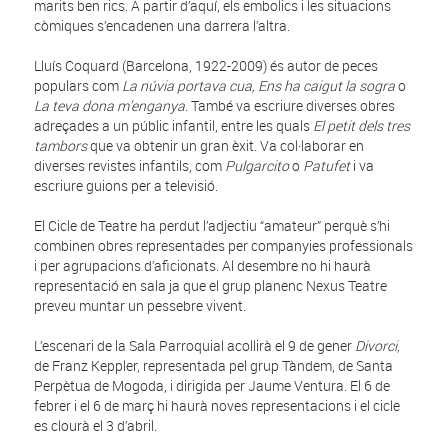
marits ben rics. A partir d’aquí, els embolics i les situacions
còmiques s’encadenen una darrera l’altra.
Lluís Coquard (Barcelona, 1922-2009) és autor de peces
populars com
La núvia portava cua, Ens ha caigut la sogra
o
La teva dona m’enganya.
També va escriure diverses obres
adreçades a un públic infantil, entre les quals
El petit dels tres
tambors
que va obtenir un gran èxit. Va col·laborar en
diverses revistes infantils, com
Pulgarcito
o
Patufet
i va
escriure guions per a televisió.
El Cicle de Teatre ha perdut l’adjectiu “amateur” perquè s’hi
combinen obres representades per companyies professionals
i per agrupacions d’aficionats. Al desembre no hi haurà
representació en sala ja que el grup planenc Nexus Teatre
preveu muntar un pessebre vivent.
L’escenari de la Sala Parroquial acollirà el 9 de gener
Divorci,
de Franz Keppler, representada pel grup Tàndem, de Santa
Perpètua de Mogoda, i dirigida per Jaume Ventura. El 6 de
febrer i el 6 de març hi haurà noves representacions i el cicle
es clourà el 3 d’abril.