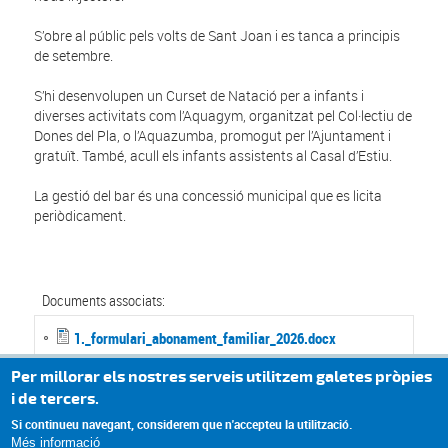
S’obre al públic pels volts de Sant Joan i es tanca a principis
de setembre.
S’hi desenvolupen un Curset de Natació per a infants i
diverses activitats com l’Aquagym, organitzat pel Col·lectiu de
Dones del Pla, o l’Aquazumba, promogut per l’Ajuntament i
gratuït. També, acull els infants assistents al Casal d’Estiu.
La gestió del bar és una concessió municipal que es licita
periòdicament.
Documents associats:
1._formulari_abonament_familiar_2026.docx
1._formulari_abonament_individual_2026.docx
Per millorar els nostres serveis utilitzem galetes pròpies
3._formulari_abonament_15_dies_2026.docx
i de tercers.
Si continueu navegant, considerem que n'accepteu la utilització.
Més informació