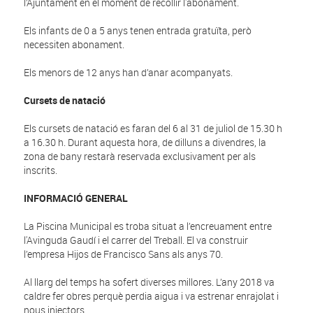
l’Ajuntament en el moment de recollir l'abonament.
Els infants de 0 a 5 anys tenen entrada gratuïta, però
necessiten abonament.
Els menors de 12 anys han d’anar acompanyats.
Cursets de natació
Els cursets de natació es faran del 6 al 31 de juliol de 15.30 h
a 16.30 h.
Durant aquesta hora, de dilluns a divendres, la
zona de bany restarà reservada exclusivament per als
inscrits.
INFORMACIÓ GENERAL
La Piscina Municipal es troba situat a l’encreuament entre
l'Avinguda Gaudí i el carrer del Treball. El va construir
l’empresa Hijos de Francisco Sans als anys 70.
Al llarg del temps ha sofert diverses millores. L’any 2018 va
caldre fer obres perquè perdia aigua i va estrenar enrajolat i
nous injectors.