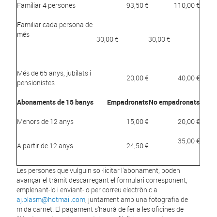
Familiar 4 persones
93,50 €
110,00 €
Familiar cada persona de
més
30,00 €
30,00 €
Més de 65 anys, jubilats i
20,00 €
40,00 €
pensionistes
Abonaments de 15 banys
Empadronats
No empadronats
Menors de 12 anys
15,00 €
20,00 €
35,00 €
A partir de 12 anys
24,50 €
Les persones que vulguin sol·licitar l'abonament, poden
avançar el tràmit descarregant el formulari corresponent,
emplenant-lo i enviant-lo per correu electrònic a
aj.plasm@hotmail.com
, juntament amb una fotografia de
mida carnet. El pagament s'haurà de fer a les oficines de