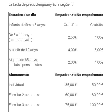
La taula de preus d’enguany és la següent:
Entrades d’un dia
Empadronats
No empadronats
Infants de fins a 5 anys
Gratuïts
Gratuïts
De 6 a 11 anys
2,50€
4,00€
(acompanyats)
A partir de 12 anys
4,00€
6,00€
Majors de 65 anys,
2,00€
4,00€
jubilats i pensionistes
Abonaments
Empadronats
No empadronats
Individual
35,00 €
50,00 €
Familiar 2 persones
60,00 €
80,00 €
Familiar 3 persones
75,00 €
100,00 €