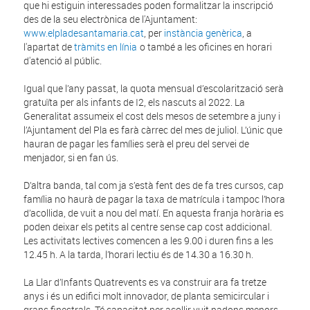
que hi estiguin interessades poden formalitzar la inscripció
des de la seu electrònica de l'Ajuntament:
www.elpladesantamaria.cat
, per
instància genèrica
, a
l'apartat de
tràmits en línia
o també a les oficines en horari
d'atenció al públic.
Igual que l’any passat, la quota mensual d’escolarització serà
gratuïta per als infants de I2, els nascuts al 2022. La
Generalitat assumeix el cost dels mesos de setembre a juny i
l’Ajuntament del Pla es farà càrrec del mes de juliol. L’únic que
hauran de pagar les famílies serà el preu del servei de
menjador, si en fan ús.
D’altra banda, tal com ja s’està fent des de fa tres cursos, cap
família no haurà de pagar la taxa de matrícula i tampoc l’hora
d’acollida, de vuit a nou del matí. En aquesta franja horària es
poden deixar els petits al centre sense cap cost addicional.
Les activitats lectives comencen a les 9.00 i duren fins a les
12.45 h. A la tarda, l’horari lectiu és de 14.30 a 16.30 h.
La Llar d’Infants Quatrevents es va construir ara fa tretze
anys i és un edifici molt innovador, de planta semicircular i
grans finestrals. Té capacitat per acollir vuit nadons menors