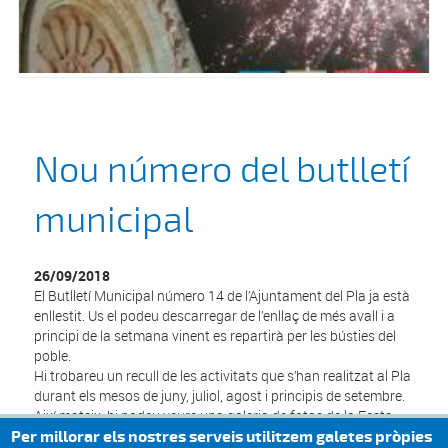
Nou número del butlletí
municipal
26/09/2018
El Butlletí Municipal número 14 de l’Ajuntament del Pla ja està
enllestit. Us el podeu descarregar de l’enllaç de més avall i a
principi de la setmana vinent es repartirà per les bústies del
poble.
Hi trobareu un recull de les activitats que s’han realitzat al Pla
durant els mesos de juny, juliol, agost i principis de setembre.
Així mateix, hi podeu veure una galeria de fotos de la Festa
Major i novetats sobre diversos projectes. I també us
Per millorar els nostres serveis utilitzem galetes pròpies