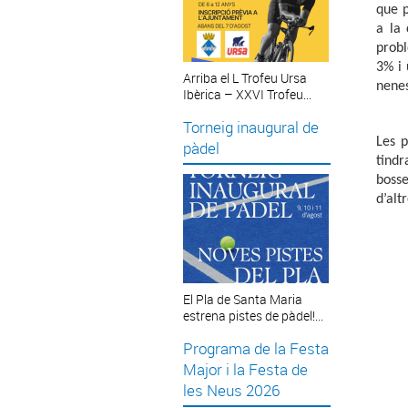
que p
a la
probl
3% i 
Arriba el L Trofeu Ursa
nenes
Ibèrica – XXVI Trofeu...
Torneig inaugural de
Les p
pàdel
tindr
bosse
d’alt
El Pla de Santa Maria
estrena pistes de pàdel!...
Programa de la Festa
Major i la Festa de
les Neus 2026