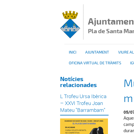
Vés al contingut
Ajuntamen
Pla de Santa Ma
INICI
AJUNTAMENT
VIURE AL
OFICINA VIRTUAL DE TRÀMITS
I
Notícies
Mu
relacionades
mú
L Trofeu Ursa Ibèrica
– XXVI Trofeu Joan
Mateu "Barrambam"
05/0
Aques
camp
duran