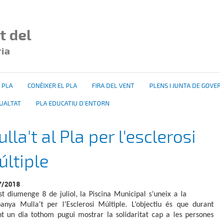
t del
ria
 PLA
CONÈIXER EL PLA
FIRA DEL VENT
PLENS I JUNTA DE GOVE
GUALTAT
PLA EDUCATIU D'ENTORN
lla't al Pla per l'esclerosi
ltiple
7/2018
t diumenge 8 de juliol, la Piscina Municipal s’uneix a la
anya Mulla’t per l’Esclerosi Múltiple. L’objectiu és que durant
t un dia tothom pugui mostrar la solidaritat cap a les persones