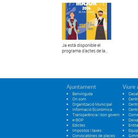
Ja està disponible el
programa d'actes de la...
Ajuntament
Viure 
Benvinguda
Casal
On som
Centr
Organització Municipal
Centr
Informació Econòmica
Centr
Transparència i bon govern
Comer
e-BOP
Deixa
Edictes
Entit
Impostos i taxes
Equi
Convocatòries de places
Gimn