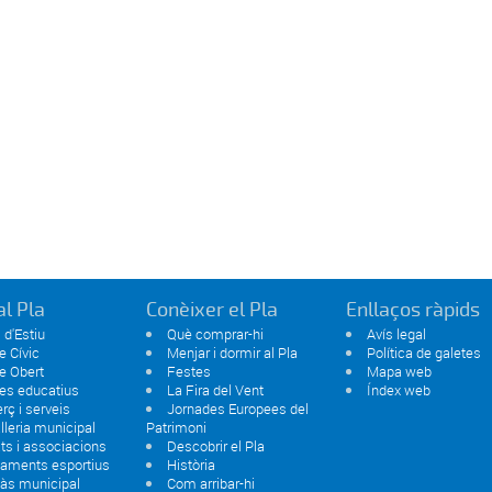
al Pla
Conèixer el Pla
Enllaços ràpids
 d'Estiu
Què comprar-hi
Avís legal
e Cívic
Menjar i dormir al Pla
Política de galetes
e Obert
Festes
Mapa web
es educatius
La Fira del Vent
Índex web
ç i serveis
Jornades Europees del
lleria municipal
Patrimoni
ats i associacions
Descobrir el Pla
paments esportius
Història
às municipal
Com arribar-hi