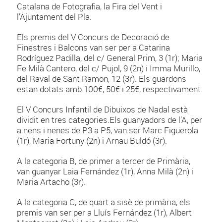
Catalana de Fotografia, la Fira del Vent i
l’Ajuntament del Pla.
Els premis del V Concurs de Decoració de
Finestres i Balcons van ser per a Catarina
Rodríguez Padilla, del c/ General Prim, 3 (1r); Maria
Fe Milà Cantero, del c/ Pujol, 9 (2n) i Imma Murillo,
del Raval de Sant Ramon, 12 (3r). Els guardons
estan dotats amb 100€, 50€ i 25€, respectivament.
El V Concurs Infantil de Dibuixos de Nadal està
dividit en tres categories.Els guanyadors de l’A, per
a nens i nenes de P3 a P5, van ser Marc Figuerola
(1r), Maria Fortuny (2n) i Arnau Buldó (3r).
A la categoria B, de primer a tercer de Primària,
van guanyar Laia Fernández (1r), Anna Milà (2n) i
Maria Artacho (3r).
A la categoria C, de quart a sisè de primària, els
premis van ser per a Lluís Fernández (1r), Albert