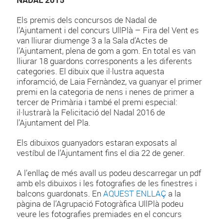
Els premis dels concursos de Nadal de
l’Ajuntament i del concurs UllPlà – Fira del Vent es
van lliurar diumenge 3 a la Sala d’Actes de
l’Ajuntament, plena de gom a gom. En total es van
lliurar 18 guardons corresponents a les diferents
categories. El dibuix que il·lustra aquesta
inforamció, de Laia Fernàndez, va guanyar el primer
premi en la categoria de nens i nenes de primer a
tercer de Primària i també el premi especial:
il·lustrarà la Felicitació del Nadal 2016 de
l’Ajuntament del Pla.
Els dibuixos guanyadors estaran exposats al
vestíbul de l’Ajuntament fins el dia 22 de gener.
A l’enllaç de més avall us podeu descarregar un pdf
amb els dibuixos i les fotografies de les finestres i
balcons guardonats. En
AQUEST ENLLAÇ
a la
pàgina de l’Agrupació Fotogràfica UllPlà podeu
veure les fotografies premiades en el concurs