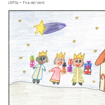
UllPlà – Fira del Vent.