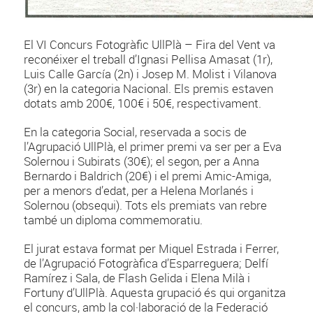
El VI Concurs Fotogràfic UllPlà – Fira del Vent va
reconéixer el treball d’Ignasi Pellisa Amasat (1r),
Luis Calle García (2n) i Josep M. Molist i Vilanova
(3r) en la categoria Nacional. Els premis estaven
dotats amb 200€, 100€ i 50€, respectivament.
En la categoria Social, reservada a socis de
l’Agrupació UllPlà, el primer premi va ser per a Eva
Solernou i Subirats (30€); el segon, per a Anna
Bernardo i Baldrich (20€) i el premi Amic-Amiga,
per a menors d’edat, per a Helena Morlanés i
Solernou (obsequi). Tots els premiats van rebre
també un diploma commemoratiu.
El jurat estava format per Miquel Estrada i Ferrer,
de l’Agrupació Fotogràfica d’Esparreguera; Delfí
Ramírez i Sala, de Flash Gelida i Elena Milà i
Fortuny d’UllPlà. Aquesta grupació és qui organitza
el concurs, amb la col·laboració de la Federació