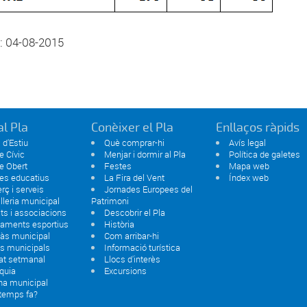
: 04-08-2015
al Pla
Conèixer el Pla
Enllaços ràpids
 d'Estiu
Què comprar-hi
Avís legal
e Cívic
Menjar i dormir al Pla
Política de galetes
e Obert
Festes
Mapa web
es educatius
La Fira del Vent
Índex web
ç i serveis
Jornades Europees del
lleria municipal
Patrimoni
ats i associacions
Descobrir el Pla
paments esportius
Història
às municipal
Com arribar-hi
s municipals
Informació turística
at setmanal
Llocs d'interès
quia
Excursions
na municipal
 temps fa?