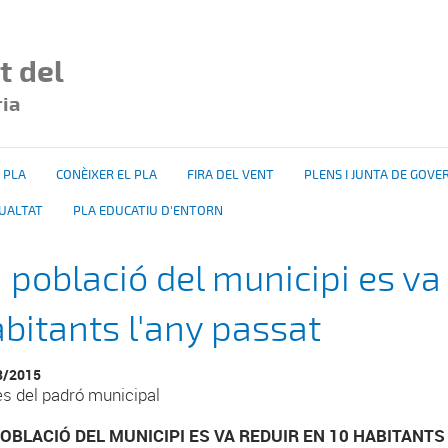
t del
ria
 PLA
CONÈIXER EL PLA
FIRA DEL VENT
PLENS I JUNTA DE GOVE
GUALTAT
PLA EDUCATIU D'ENTORN
 població del municipi es va 
bitants l'any passat
8/2015
s del padró municipal
POBLACIÓ DEL MUNICIPI ES VA REDUIR EN 10 HABITANTS