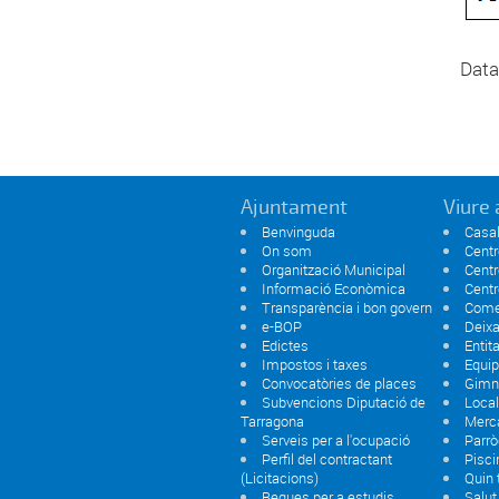
Data
Ajuntament
Viure 
Benvinguda
Casal
On som
Centr
Organització Municipal
Centr
Informació Econòmica
Centr
Transparència i bon govern
Comer
e-BOP
Deixa
Edictes
Entit
Impostos i taxes
Equi
Convocatòries de places
Gimn
Subvencions Diputació de
Local
Tarragona
Merc
Serveis per a l'ocupació
Parrò
Perfil del contractant
Pisci
(Licitacions)
Quin
Beques per a estudis
Salut