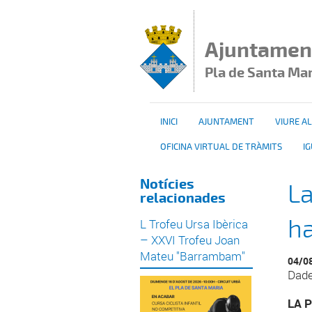
Vés al contingut
Ajuntamen
Pla de Santa Ma
INICI
AJUNTAMENT
VIURE AL
OFICINA VIRTUAL DE TRÀMITS
I
Notícies
La
relacionades
ha
L Trofeu Ursa Ibèrica
– XXVI Trofeu Joan
Mateu "Barrambam"
04/0
Dade
LA 