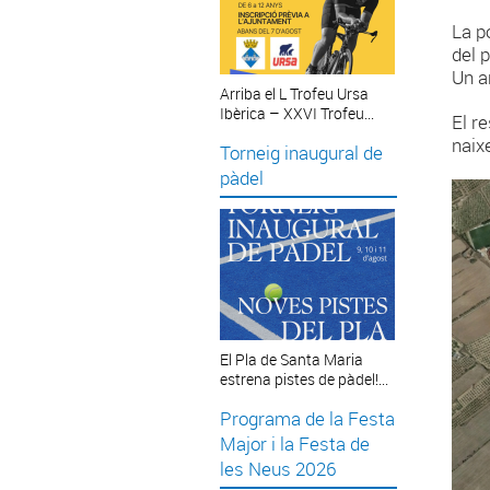
La p
del 
Un a
Arriba el L Trofeu Ursa
Ibèrica – XXVI Trofeu...
El r
naix
Torneig inaugural de
pàdel
El Pla de Santa Maria
estrena pistes de pàdel!...
Programa de la Festa
Major i la Festa de
les Neus 2026