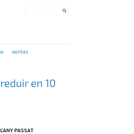
Formulari de
Cerca
cerca
RN
NOTÍCIES
reduir en 10
 L'ANY PASSAT