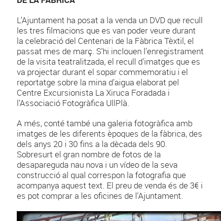
L’Ajuntament ha posat a la venda un DVD que recull
les tres filmacions que es van poder veure durant
la celebració del Centenari de la Fàbrica Tèxtil, el
passat mes de març. S’hi inclouen l’enregistrament
de la visita teatralitzada, el recull d’imatges que es
va projectar durant el sopar commemoratiu i el
reportatge sobre la mina d’aigua elaborat pel
Centre Excursionista La Xiruca Foradada i
l’Associació Fotogràfica UllPlà.
A més, conté també una galeria fotogràfica amb
imatges de les diferents èpoques de la fàbrica, des
dels anys 20 i 30 fins a la dècada dels 90.
Sobresurt el gran nombre de fotos de la
desapareguda nau nova i un vídeo de la seva
construcció al qual correspon la fotografia que
acompanya aquest text. El preu de venda és de 3€ i
es pot comprar a les oficines de l’Ajuntament.