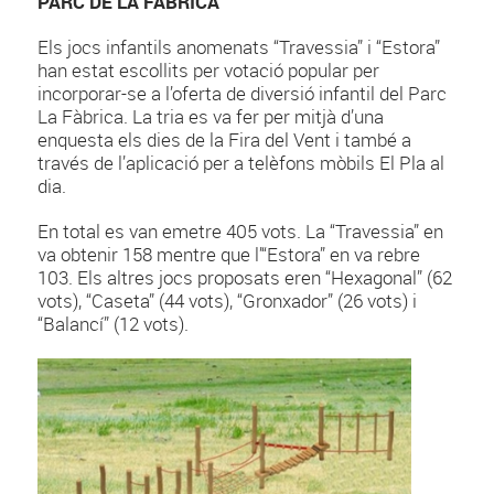
PARC DE LA FÀBRICA
Els jocs infantils anomenats “Travessia” i “Estora”
han estat escollits per votació popular per
incorporar-se a l’oferta de diversió infantil del Parc
La Fàbrica. La tria es va fer per mitjà d’una
enquesta els dies de la Fira del Vent i també a
través de l’aplicació per a telèfons mòbils El Pla al
dia.
En total es van emetre 405 vots. La “Travessia” en
va obtenir 158 mentre que l’“Estora” en va rebre
103. Els altres jocs proposats eren “Hexagonal” (62
vots), “Caseta” (44 vots), “Gronxador” (26 vots) i
“Balancí” (12 vots).