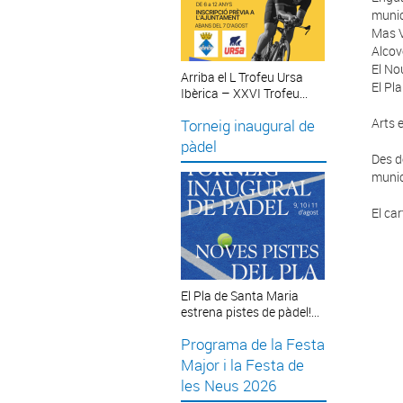
munic
Mas 
Alcov
El No
Arriba el L Trofeu Ursa
El Pl
Ibèrica – XXVI Trofeu...
Arts 
Torneig inaugural de
pàdel
Des d
munic
El ca
El Pla de Santa Maria
estrena pistes de pàdel!...
Programa de la Festa
Major i la Festa de
les Neus 2026