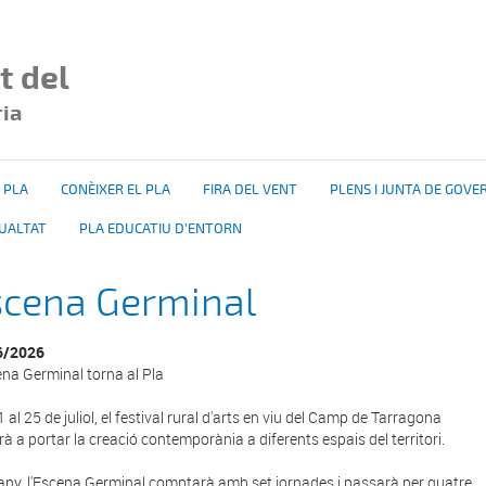
t del
ria
 PLA
CONÈIXER EL PLA
FIRA DEL VENT
PLENS I JUNTA DE GOVE
GUALTAT
PLA EDUCATIU D'ENTORN
scena Germinal
6/2026
ena Germinal torna al Pla
1 al 25 de juliol, el festival rural d'arts en viu del Camp de Tarragona
rà a portar la creació contemporània a diferents espais del territori.
ny, l'Escena Germinal comptarà amb set jornades i passarà per quatre