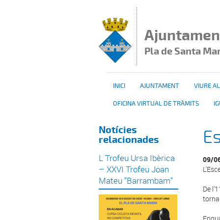
Vés al contingut
Ajuntamen
Pla de Santa Ma
INICI
AJUNTAMENT
VIURE AL
OFICINA VIRTUAL DE TRÀMITS
I
Notícies
E
relacionades
L Trofeu Ursa Ibèrica
09/0
– XXVI Trofeu Joan
L'Esc
Mateu "Barrambam"
De l'1
torna
Engua