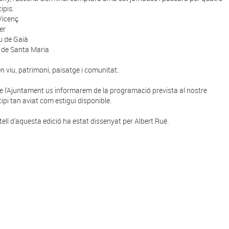
ipis:
Vicenç
er
u de Gaià
a de Santa Maria
en viu, patrimoni, paisatge i comunitat.
e l'Ajuntament us informarem de la programació prevista al nostre
ipi tan aviat com estigui disponible.
rtell d'aquesta edició ha estat dissenyat per Albert Rué.