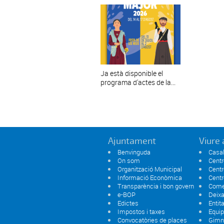
Ja està disponible el
programa d'actes de la...
Ajuntament
Viure 
Benvinguda
Casal
On som
Centr
Organització Municipal
Centr
Informació Econòmica
Centr
Transparència i bon govern
Comer
e-BOP
Deixa
Edictes
Entit
Impostos i taxes
Equi
Convocatòries de places
Gimn