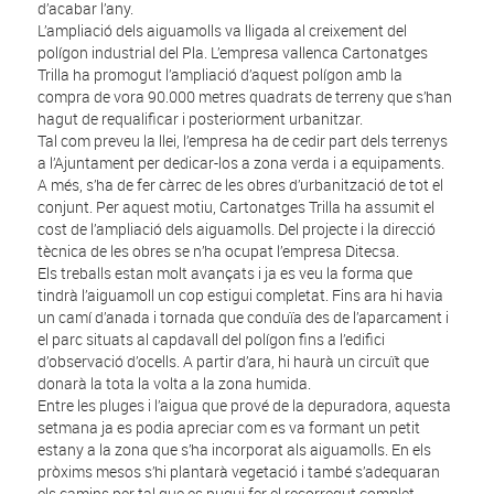
d’acabar l’any.
L’ampliació dels aiguamolls va lligada al creixement del
polígon industrial del Pla. L’empresa vallenca Cartonatges
Trilla ha promogut l’ampliació d’aquest polígon amb la
compra de vora 90.000 metres quadrats de terreny que s’han
hagut de requalificar i posteriorment urbanitzar.
Tal com preveu la llei, l’empresa ha de cedir part dels terrenys
a l’Ajuntament per dedicar-los a zona verda i a equipaments.
A més, s’ha de fer càrrec de les obres d’urbanització de tot el
conjunt. Per aquest motiu, Cartonatges Trilla ha assumit el
cost de l’ampliació dels aiguamolls. Del projecte i la direcció
tècnica de les obres se n’ha ocupat l’empresa Ditecsa.
Els treballs estan molt avançats i ja es veu la forma que
tindrà l’aiguamoll un cop estigui completat. Fins ara hi havia
un camí d’anada i tornada que conduïa des de l’aparcament i
el parc situats al capdavall del polígon fins a l’edifici
d’observació d’ocells. A partir d’ara, hi haurà un circuït que
donarà la tota la volta a la zona humida.
Entre les pluges i l’aigua que prové de la depuradora, aquesta
setmana ja es podia apreciar com es va formant un petit
estany a la zona que s’ha incorporat als aiguamolls. En els
pròxims mesos s’hi plantarà vegetació i també s’adequaran
els camins per tal que es pugui fer el recorregut complet.