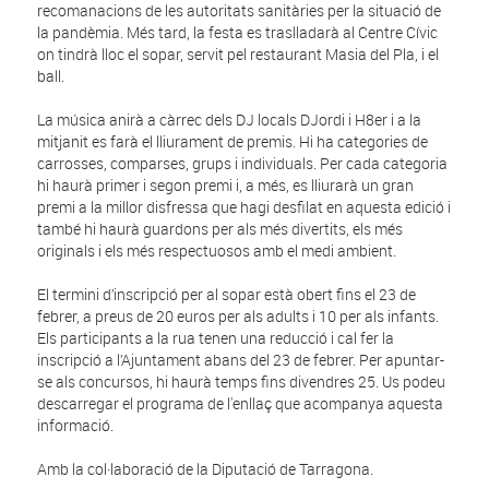
recomanacions de les autoritats sanitàries per la situació de
la pandèmia. Més tard, la festa es traslladarà al Centre Cívic
on tindrà lloc el sopar, servit pel restaurant Masia del Pla, i el
ball.
La música anirà a càrrec dels DJ locals DJordi i H8er i a la
mitjanit es farà el lliurament de premis. Hi ha categories de
carrosses, comparses, grups i individuals. Per cada categoria
hi haurà primer i segon premi i, a més, es lliurarà un gran
premi a la millor disfressa que hagi desfilat en aquesta edició i
també hi haurà guardons per als més divertits, els més
originals i els més respectuosos amb el medi ambient.
El termini d’inscripció per al sopar està obert fins el 23 de
febrer, a preus de 20 euros per als adults i 10 per als infants.
Els participants a la rua tenen una reducció i cal fer la
inscripció a l’Ajuntament abans del 23 de febrer. Per apuntar-
se als concursos, hi haurà temps fins divendres 25. Us podeu
descarregar el programa de l'enllaç que acompanya aquesta
informació.
Amb la col·laboració de la Diputació de Tarragona.