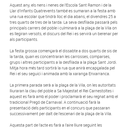
Aquest any, els nens i nenes de l’Escola Sant Ramon i de la
Llar d’Infants Quatrevents també es sumaran a la festa amb
una rua escolar que tindrà lloc el dia abans, el divendres 25 a
tres quarts de tres de la tarda. La seva desfilada passarà pels
principals carrers del poble i culminarà a la plaça de la Vila on
es llegiran versots, el discurs del Rei i es servirà un berenar per
als participants.
La festa grossa començarà el dissabte a dos quarts de sis de
la tarda, quan es concentraran les carrosses, comparses,
grups i altres participants a la desfilada a la plaça Sant Jordi.
Mitja hora més tard sortirà la rua que anirà encapçalada pel
Rei i el seu seguici i animada amb la xaranga Enxarranca.
La primera parada serà a la plaça de la Vila, on les autoritats
lliuraran la clau del poble a Sa Majestat el Rei Carnestoltes i
aquest es farà amb el poder i proclamarà el seu regnat amb el
tradicional Pregó de Carnaval. A continuació farà la
presentació dels participants en el concurs que passaran
successivament per dalt de l’escenari de la plaça de la Vila.
Aquesta part de l’acte es farà a l’aire lliure seguint les