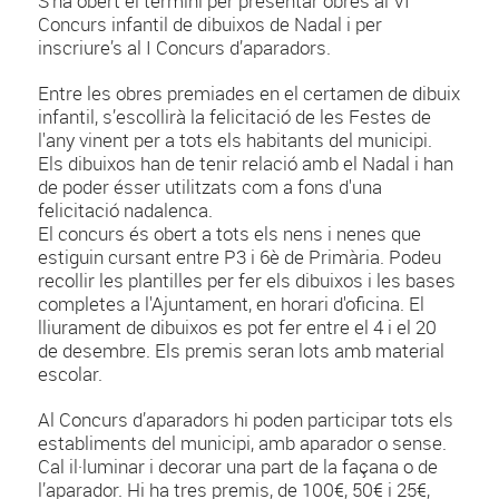
S’ha obert el termini per presentar obres al VI
Concurs infantil de dibuixos de Nadal i per
inscriure’s al I Concurs d’aparadors.
Entre les obres premiades en el certamen de dibuix
infantil, s’escollirà la felicitació de les Festes de
l'any vinent per a tots els habitants del municipi.
Els dibuixos han de tenir relació amb el Nadal i han
de poder ésser utilitzats com a fons d'una
felicitació nadalenca.
El concurs és obert a tots els nens i nenes que
estiguin cursant entre P3 i 6è de Primària. Podeu
recollir les plantilles per fer els dibuixos i les bases
completes a l'Ajuntament, en horari d'oficina. El
lliurament de dibuixos es pot fer entre el 4 i el 20
de desembre. Els premis seran lots amb material
escolar.
Al Concurs d’aparadors hi poden participar tots els
establiments del municipi, amb aparador o sense.
Cal il·luminar i decorar una part de la façana o de
l’aparador. Hi ha tres premis, de 100€, 50€ i 25€,