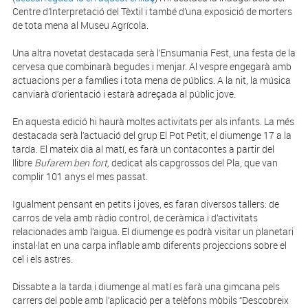
Centre d’Interpretació del Tèxtil i també d’una exposició de morters
de tota mena al Museu Agrícola.
Una altra novetat destacada serà l’Ensumania Fest, una festa de la
cervesa que combinarà begudes i menjar. Al vespre engegarà amb
actuacions per a famílies i tota mena de públics. A la nit, la música
canviarà d’orientació i estarà adreçada al públic jove.
En aquesta edició hi haurà moltes activitats per als infants. La més
destacada serà l’actuació del grup El Pot Petit, el diumenge 17 a la
tarda. El mateix dia al matí, es farà un contacontes a partir del
llibre
Bufarem ben fort,
dedicat als capgrossos del Pla, que van
complir 101 anys el mes passat.
Igualment pensant en petits i joves, es faran diversos tallers: de
carros de vela amb ràdio control, de ceràmica i d’activitats
relacionades amb l’aigua. El diumenge es podrà visitar un planetari
instal·lat en una carpa inflable amb diferents projeccions sobre el
cel i els astres.
Dissabte a la tarda i diumenge al matí es farà una gimcana pels
carrers del poble amb l’aplicació per a telèfons mòbils “Descobreix