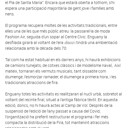
el Pla de Santa Maria”. Encara que estarà oberta a tothom, s’hi
espera una participació majoritària de gent jove i famílies amb
nens.
El programa recupera moltes de les activitats tradicionals, entre
elles una de les que més públic atreu: la passarel·la de moda
Fashion Air, seguida d’un sopar al Centre Cívic. Enguany la
desfilada girarà al voltant de l’era
disco
i tindrà una ambientació
relacionada amb la dècada dels 70.
Tal com ha estat habitual en els darrers anys, hi haurà exhibicions
de camions tunejats, de cotxes clàssics i de modelisme naval,. Així
mateix, tornaran els vermuts musicals, tant dissabte com
diumenge; l’esmorzar ramader, el diumenge a primera hora, i les
tradicionals atraccions de fira.
Enguany totes les activitats es realitzaran al nucli urbà, sobretot al
voltant del recinte firal, situat a l’antiga fàbrica tèxtil. En aquesta
edició, doncs, no hi haurà actes al Camp de Vol. Després de la
suspensió de l’edició de l’any passat a causa del Covid,
l’organització ha preferit restructurar el programa i fer més
compacta la distribució de la Fira, tot mantenint atraccions